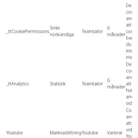
Den h
cooki
använ
att 
Strikt
6
_ttCookiePermissions
Teamtailor
cooki
nödvändiga
månader
banne
du ha
inter
med d
Den h
cooki
använ
6
_ttAnalytics
Statistik
Teamtailor
att an
månader
hur b
använ
sidan.
Cooki
använ
att sp
video
Youtube
Marknadsföring
Youtube
Varierar
Youtu