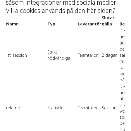
såsom integrationer med sociala medier.
Vilka cookies används på den här sidan?
Slutar
Namn
Typ
Leverantör
gälla
Beskr
Denna
använ
att s
besök
Strikt
_tt_session
Teamtailor
2 dagar
samm
nödvändiga
(till 
för at
dig i
på sid
Denna
använ
att id
vilken
referrer
Statistik
Teamtailor
Session
webbl
som l
besöka
sidan.